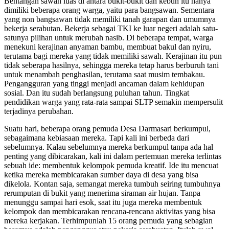
Bentangan sawah luas di antara bukit-bukit dan kebun itu hanya
dimiliki beberapa orang warga, yaitu para bangsawan. Sementara
yang non bangsawan tidak memiliki tanah garapan dan umumnya
bekerja serabutan. Bekerja sebagai TKI ke luar negeri adalah satu-
satunya pilihan untuk merubah nasib. Di beberapa tempat, warga
menekuni kerajinan anyaman bambu, membuat bakul dan nyiru,
terutama bagi mereka yang tidak memiliki sawah. Kerajinan itu pun
tidak seberapa hasilnya, sehingga mereka tetap harus berburuh tani
untuk menambah penghasilan, terutama saat musim tembakau.
Pengangguran yang tinggi menjadi ancaman dalam kehidupan
sosial. Dan itu sudah berlangsung puluhan tahun. Tingkat
pendidikan warga yang rata-rata sampai SLTP semakin mempersulit
terjadinya perubahan.
Suatu hari, beberapa orang pemuda Desa Darmasari berkumpul,
sebagaimana kebiasaan mereka. Tapi kali ini berbeda dari
sebelumnya. Kalau sebelumnya mereka berkumpul tanpa ada hal
penting yang dibicarakan, kali ini dalam pertemuan mereka terlintas
sebuah ide: membentuk kelompok pemuda kreatif. Ide itu mencuat
ketika mereka membicarakan sumber daya di desa yang bisa
dikelola. Kontan saja, semangat mereka tumbuh seiring tumbuhnya
rerumputan di bukit yang menerima siraman air hujan. Tanpa
menunggu sampai hari esok, saat itu juga mereka membentuk
kelompok dan membicarakan rencana-rencana aktivitas yang bisa
mereka kerjakan. Terhimpunlah 15 orang pemuda yang sebagian