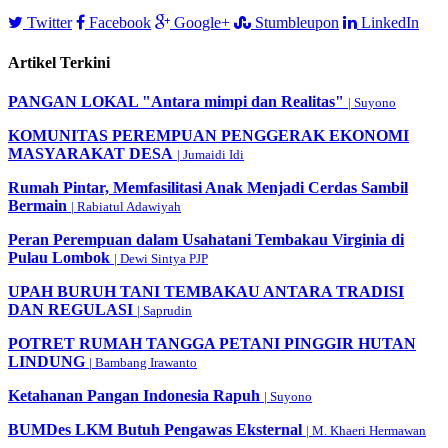
Twitter
Facebook
Google+
Stumbleupon
LinkedIn
Artikel Terkini
PANGAN LOKAL "Antara mimpi dan Realitas"
| Suyono
KOMUNITAS PEREMPUAN PENGGERAK EKONOMI
MASYARAKAT DESA
| Jumaidi Idi
Rumah Pintar, Memfasilitasi Anak Menjadi Cerdas Sambil
Bermain
| Rabiatul Adawiyah
Peran Perempuan dalam Usahatani Tembakau Virginia di
Pulau Lombok
| Dewi Sintya PJP
UPAH BURUH TANI TEMBAKAU ANTARA TRADISI
DAN REGULASI
| Saprudin
POTRET RUMAH TANGGA PETANI PINGGIR HUTAN
LINDUNG
| Bambang Irawanto
Ketahanan Pangan Indonesia Rapuh
| Suyono
BUMDes LKM Butuh Pengawas Eksternal
| M. Khaeri Hermawan