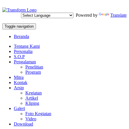
Powered by
Translate
Toggle navigation
Beranda
Tentang Kami
Personalia
S.O.P
Pengalaman
Penelitian
Program
Mitra
Kontak
Arsip
Kegiatan
Artikel
Kliping
Galeri
Foto Kegiatan
Video
Download