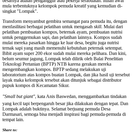
besarnya adalah penganggur atau pekerja serabuatan. Itulah awal
mula terbentuknya kelompok pemuda kreatif yang kemudian di-
singkat "Lompak".
Transform menyambut gembira semangat para pemuda itu, dengan
menfasilitasi berbagai pelatihan untuk mengasah
skill
. Mulai dari
pelatihan pembuatan kompos, beternak ayam, pembuatan nutrisi
untuk penggemukan sapi, dan pelatihan lainnya. Kompos sudah
mulai mereka pasarkan hingga ke luar desa, begitu juga nutrisi
ternak sapi yang masih memenuhi kebutuhan peternak setempat.
Bibit ayam super 200 ekor sudah mulai mereka pelihara. Dan kini,
belum seumur jagung, Lompak telah dilirik oleh Balai Penelitian
Teknologi Pertanian (BPTP) NTB karena gerakan mereka
mengembangkan kompos. BPTP sedang melakukan uji
laboratorium atas kompos buatan Lompak, dan jika hasil uji tersebut
layak maka kelompok tersebut akan ditunjuk sebagai distributor
pupuk kompos di Kecamatan Sikur.
"Small but giant"
, kata Anis Baswedan, menggambarkan tindakan
yang kecil tapi berpengaruh besar jika dilakukan dengan tepat. Dan
Lompak adalah buktinya. Selamat berjuang pemuda Desa
Darmasari, semoga bisa menjadi inspirasi bagi pemuda-pemuda di
tempat lain.
Share to: