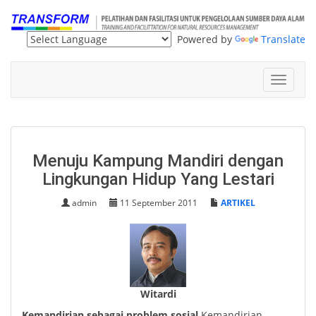
Powered by
Translate
Toggle
navigat
Menuju Kampung Mandiri dengan
Lingkungan Hidup Yang Lestari
admin
11 September 2011
ARTIKEL
Witardi
Kemandirian sebagai problem sosial
Kemandirian