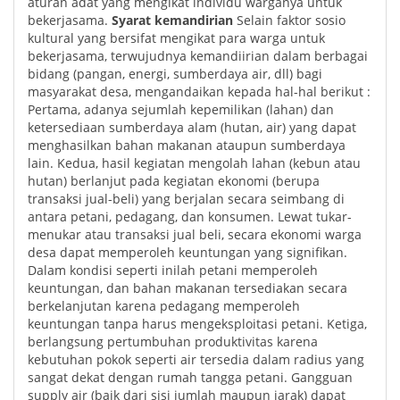
aturan adat yang mengikat individu warganya untuk
bekerjasama.
Syarat kemandirian
Selain faktor sosio
kultural yang bersifat mengikat para warga untuk
bekerjasama, terwujudnya kemandiirian dalam berbagai
bidang (pangan, energi, sumberdaya air, dll) bagi
masyarakat desa, mengandaikan kepada hal-hal berikut :
Pertama, adanya sejumlah kepemilikan (lahan) dan
ketersediaan sumberdaya alam (hutan, air) yang dapat
menghasilkan bahan makanan ataupun sumberdaya
lain. Kedua, hasil kegiatan mengolah lahan (kebun atau
hutan) berlanjut pada kegiatan ekonomi (berupa
transaksi jual-beli) yang berjalan secara seimbang di
antara petani, pedagang, dan konsumen. Lewat tukar-
menukar atau transaksi jual beli, secara ekonomi warga
desa dapat memperoleh keuntungan yang signifikan.
Dalam kondisi seperti inilah petani memperoleh
keuntungan, dan bahan makanan tersediakan secara
berkelanjutan karena pedagang memperoleh
keuntungan tanpa harus mengeksploitasi petani. Ketiga,
berlangsung pertumbuhan produktivitas karena
kebutuhan pokok seperti air tersedia dalam radius yang
sangat dekat dengan rumah tangga petani. Gangguan
supply air (baik dari sisi jumlah maupun jarak) dapat