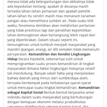
merasa tidak ada ketergantungan dan akibatnya tidak
ada kepedulian tentang: apakah di desanya masih
tersedia lahan-lahan pertanian dan apakah pemilik
lahan-lahan itu sendiri masih mau menanam tanaman
pangan atau memelihara sumber air. Pada suatu titik
waktu, fenomena demikian akan melahirkan pertanian
yang tidak prestisius lagi dan peralihan kepemilikan
lahan kemungkinan akan berlangsung lebih cepat dari
yang diperkirakan. Dalam situasi seperti ini,
kemungkinan untuk tumbuh menjadi masyarakat yang
mandiri (pangan, energi, air dll) semakin tidak memenuhi
persyaratan.
Kemandirian dan Kondisi Lingkungan
Hidup
Secara hipotetik, sebenarnya sulit untuk
memprogramkan suatu proses kemandirian di tingkat
masyarakat dimana faktor lingkungan hidupnya relatif
tak mendukung. Banyak sekali fakta yang menjelaskan
bahwa daerah yang minus dari sumberdaya alam,
ternyata berdampak pada terbatasnya syarat-syarat
untuk mencapai suatu tingkat kemandirian.
Kemandirian
sebagai Kapital Sosial
Bentuk-bentuk kerjasama antar
individu dalam suatu masyarakat yang berhubungan
dengan kemajuan ekonomi melalui produktivitas
umumnya didefinisikan sebagai Kapital Sosial. Jika