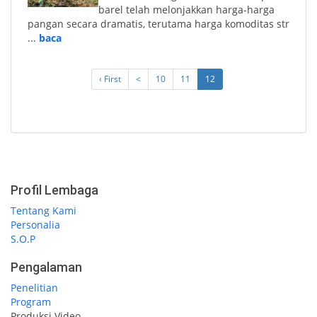
barel telah melonjakkan harga-harga
pangan secara dramatis, terutama harga komoditas str
...
baca
‹ First
<
10
11
12
Profil Lembaga
Tentang Kami
Personalia
S.O.P
Pengalaman
Penelitian
Program
Produksi Video