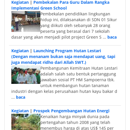
Kegiatan
|
Pembekalan Para Guru Dalam Rangka
Implementasi Green School
Pembekalan pendidikan lingkungan
hidup ini, dilaksanakan di SDN 01 Sikur
yang diikuti oleh sebanyak 28 orang
peserta yang berasal dari 7 sekolah
dasar yang akan menjadi pilot project Green S ...
baca
Kegiatan
|
Launching Program Hutan Lestari
(Dengan menanam bukan saja mendapat uang, tapi
juga mendapat ridho dari Allah SWT.)
Pembangunan Kemitraan Hutan Lestari
adalah salah satu bentuk pertanggung
jawaban sosial PT HM Sampoerna tbk.
untuk membangun hutan tanaman
industri dengan kelas perusahaan hutan kayu bakar d
...
baca
Kegiatan
|
Prospek Pengembangan Hutan Energi
Kenaikan harga minyak dunia pada
pertengahan tahun 2008 yang telah
menembus harga di atas US$ 145 per