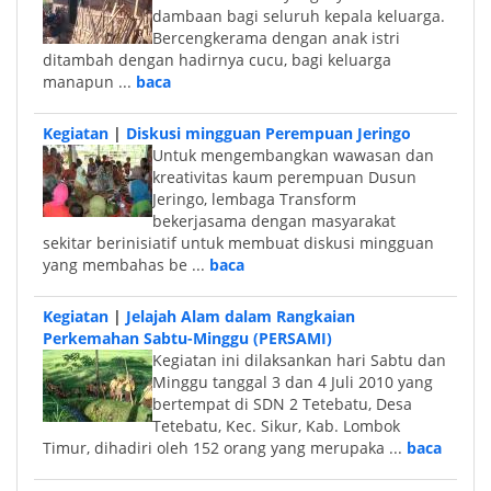
dambaan bagi seluruh kepala keluarga.
Bercengkerama dengan anak istri
ditambah dengan hadirnya cucu, bagi keluarga
manapun ...
baca
Kegiatan
|
Diskusi mingguan Perempuan Jeringo
Untuk mengembangkan wawasan dan
kreativitas kaum perempuan Dusun
Jeringo, lembaga Transform
bekerjasama dengan masyarakat
sekitar berinisiatif untuk membuat diskusi mingguan
yang membahas be ...
baca
Kegiatan
|
Jelajah Alam dalam Rangkaian
Perkemahan Sabtu-Minggu (PERSAMI)
Kegiatan ini dilaksankan hari Sabtu dan
Minggu tanggal 3 dan 4 Juli 2010 yang
bertempat di SDN 2 Tetebatu, Desa
Tetebatu, Kec. Sikur, Kab. Lombok
Timur, dihadiri oleh 152 orang yang merupaka ...
baca