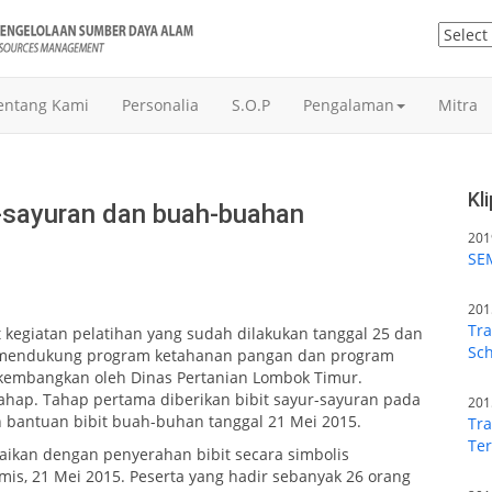
entang Kami
Personalia
S.O.P
Pengalaman
Mitra
Kl
ur-sayuran dan buah-buahan
201
SE
201
Tra
t kegiatan pelatihan yang sudah dilakukan tanggal 25 dan
Sch
uk mendukung program ketahanan pangan dan program
 kembangkan oleh Dinas Pertanian Lombok Timur.
ahap. Tahap pertama diberikan bibit sayur-sayuran pada
201
n bantuan bibit buah-buhan tanggal 21 Mei 2015.
Tr
Te
ikan dengan penyerahan bibit secara simbolis
is, 21 Mei 2015. Peserta yang hadir sebanyak 26 orang