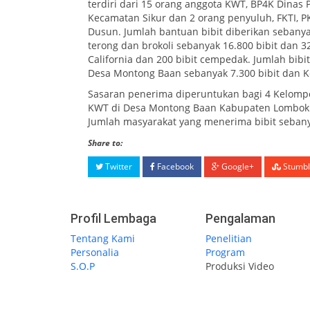
terdiri dari 15 orang anggota KWT, BP4K Dina
Kecamatan Sikur dan 2 orang penyuluh, FKTI, 
Dusun. Jumlah bantuan bibit diberikan sebanyak 
terong dan brokoli sebanyak 16.800 bibit dan 3
California dan 200 bibit cempedak. Jumlah bibi
Desa Montong Baan sebanyak 7.300 bibit dan Ke
Sasaran penerima diperuntukan bagi 4 Kelompo
KWT di Desa Montong Baan Kabupaten Lombok T
Jumlah masyarakat yang menerima bibit seban
Share to:
Twitter
Facebook
Google+
Stumbl
Profil Lembaga
Pengalaman
Tentang Kami
Penelitian
Personalia
Program
S.O.P
Produksi Video