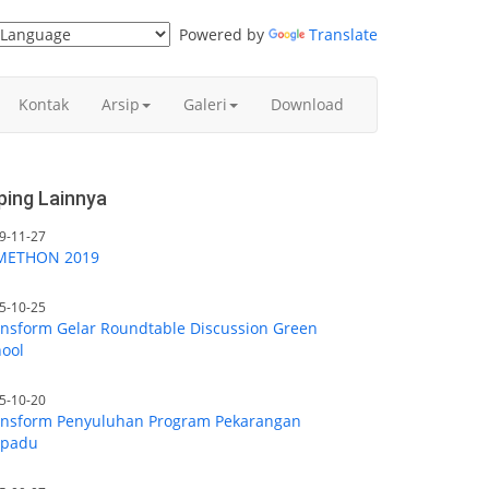
Powered by
Translate
Kontak
Arsip
Galeri
Download
iping Lainnya
9-11-27
METHON 2019
5-10-25
nsform Gelar Roundtable Discussion Green
ool
5-10-20
ansform Penyuluhan Program Pekarangan
rpadu