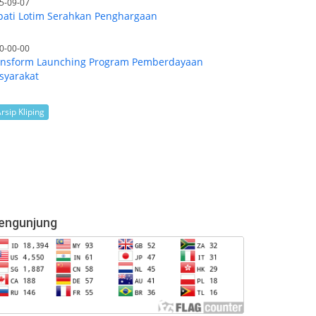
5-09-07
ati Lotim Serahkan Penghargaan
0-00-00
ansform Launching Program Pemberdayaan
syarakat
rsip Kliping
engunjung