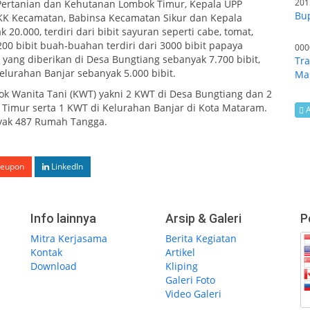
201
s Pertanian dan Kehutanan Lombok Timur, Kepala UPP
Bup
PKK Kecamatan, Babinsa Kecamatan Sikur dan Kepala
20.000, terdiri dari bibit sayuran seperti cabe, tomat,
200 bibit buah-buahan terdiri dari 3000 bibit papaya
000
t yang diberikan di Desa Bungtiang sebanyak 7.700 bibit,
Tr
lurahan Banjar sebanyak 5.000 bibit.
Ma
k Wanita Tani (KWT) yakni 2 KWT di Desa Bungtiang dan 2
imur serta 1 KWT di Kelurahan Banjar di Kota Mataram.
A
yak 487 Rumah Tangga.
eupon
LinkedIn
Info lainnya
Arsip & Galeri
P
Mitra Kerjasama
Berita Kegiatan
Kontak
Artikel
Download
Kliping
Galeri Foto
Video Galeri