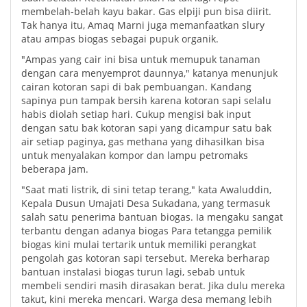
membelah-belah kayu bakar. Gas elpiji pun bisa diirit.
Tak hanya itu, Amaq Marni juga memanfaatkan slury
atau ampas biogas sebagai pupuk organik.
"Ampas yang cair ini bisa untuk memupuk tanaman
dengan cara menyemprot daunnya," katanya menunjuk
cairan kotoran sapi di bak pembuangan. Kandang
sapinya pun tampak bersih karena kotoran sapi selalu
habis diolah setiap hari. Cukup mengisi bak input
dengan satu bak kotoran sapi yang dicampur satu bak
air setiap paginya, gas methana yang dihasilkan bisa
untuk menyalakan kompor dan lampu petromaks
beberapa jam.
"Saat mati listrik, di sini tetap terang," kata Awaluddin,
Kepala Dusun Umajati Desa Sukadana, yang termasuk
salah satu penerima bantuan biogas. Ia mengaku sangat
terbantu dengan adanya biogas Para tetangga pemilik
biogas kini mulai tertarik untuk memiliki perangkat
pengolah gas kotoran sapi tersebut. Mereka berharap
bantuan instalasi biogas turun lagi, sebab untuk
membeli sendiri masih dirasakan berat. Jika dulu mereka
takut, kini mereka mencari. Warga desa memang lebih